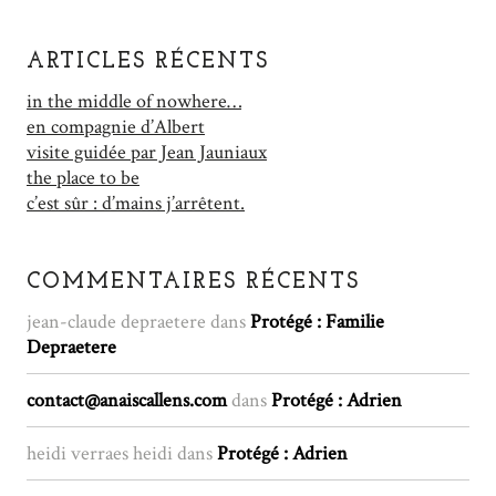
ARTICLES RÉCENTS
in the middle of nowhere…
en compagnie d’Albert
visite guidée par Jean Jauniaux
the place to be
c’est sûr : d’mains j’arrêtent.
COMMENTAIRES RÉCENTS
jean-claude depraetere
dans
Protégé : Familie
Depraetere
contact@anaiscallens.com
dans
Protégé : Adrien
heidi verraes heidi
dans
Protégé : Adrien