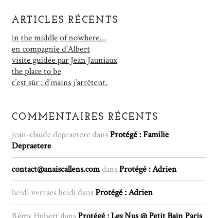
ARTICLES RÉCENTS
in the middle of nowhere…
en compagnie d’Albert
visite guidée par Jean Jauniaux
the place to be
c’est sûr : d’mains j’arrêtent.
COMMENTAIRES RÉCENTS
jean-claude depraetere
dans
Protégé : Familie
Depraetere
contact@anaiscallens.com
dans
Protégé : Adrien
heidi verraes heidi
dans
Protégé : Adrien
Rémy Hubert
dans
Protégé : Les Nus @ Petit Bain Paris