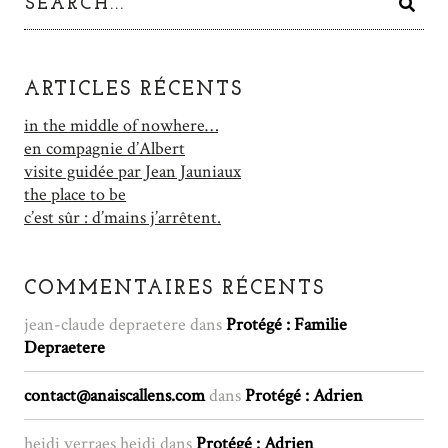
ARTICLES RÉCENTS
in the middle of nowhere…
en compagnie d’Albert
visite guidée par Jean Jauniaux
the place to be
c’est sûr : d’mains j’arrêtent.
COMMENTAIRES RÉCENTS
jean-claude depraetere
dans
Protégé : Familie
Depraetere
contact@anaiscallens.com
dans
Protégé : Adrien
heidi verraes heidi
dans
Protégé : Adrien